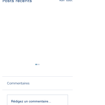
Posts récents
Commentaires
ForumLabo Paris
🏆 Nous avons
Rédigez un commentaire...