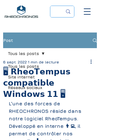
Post
Tous les posts
6 sept. 2022
1 min de lecture
Tous les posts
🖥 𝗥𝗵𝗲𝗼𝗧𝗲𝗺𝗽𝘂𝘀
Site internet
𝗰𝗼𝗺𝗽𝗮𝘁𝗶𝗯𝗹𝗲
Réseaux sociaux
𝗪𝗶𝗻𝗱𝗼𝘄𝘀 𝟭𝟭 🖥
L'une des forces de 
RHEOCHRONOS réside dans 
notre logiciel RheoTempus. 
Développé en interne 👨‍💻, il 
permet de contrôler nos 