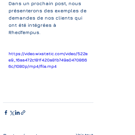
Dans un prochain post, nous 
présenterons des exemples de 
demandes de nos clients qui 
ont été intégrées à 
RheoTempus.
https://video.wixstatic.com/video/522e
e9_16aa472c181f420a81b749a0470866
6c/1080p/mp4/file.mp4
Voir tout