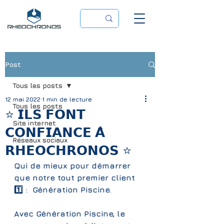
Post
Tous les posts
12 mai 2022
1 min de lecture
Tous les posts
⭐️ 𝗜𝗟𝗦 𝗙𝗢𝗡𝗧
Site internet
𝗖𝗢𝗡𝗙𝗜𝗔𝗡𝗖𝗘 𝗔̀
Réseaux sociaux
𝗥𝗛𝗘𝗢𝗖𝗛𝗥𝗢𝗡𝗢𝗦 ⭐️
Qui de mieux pour démarrer 
que notre tout premier client 
1️⃣ :  Génération Piscine.
Avec Génération Piscine, le 