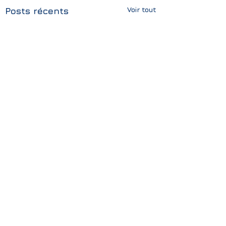
Voir tout
Posts récents
Commentaires
ForumLabo Paris
🏆 Nous avons