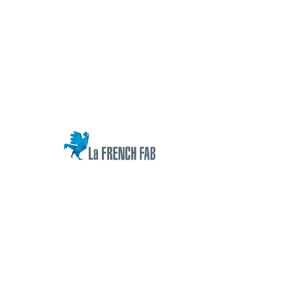
30340 ROUSSON
Tél.
+33 7 68 65 86 76
contact[at]rheochronos.com
INFORMATIONS SUR L'ENTREPRISE
Actualités
Société
Nos valeurs
Nos références
INFORMATIONS LÉGALES
Mentions légales
Conditions d'utilisation
Respect de la vie privée