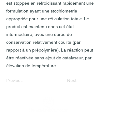
est stoppée en refroidissant rapidement une
formulation ayant une stochiométrie
appropriée pour une réticulation totale. Le
produit est maintenu dans cet état
intermédiaire, avec une durée de
conservation relativement courte (par
rapport à un prépolymère). La réaction peut
être réactivée sans ajout de catalyseur, par
élévation de température.
Previous
Next
INFORMATIONS DE CONTACT
RHEOCHRONOS SARL
98 chemin de Panissière