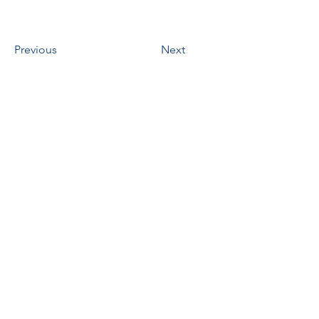
Previous
Next
INFORMATIONS DE CONTACT
RHEOCHRONOS SARL
98 chemin de Panissière
30340 ROUSSON
Tél.
+33 7 68 65 86 76
contact[at]rheochronos.com
INFORMATIONS SUR L'ENTREPRISE
News